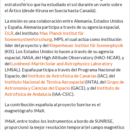
estratosférico que ha estudiado el sol durante un vuelo sobre
el Ártico (desde Kiruna en Suecia hasta Canadá).
La misión es una colaboración entre Alemania, Estados Unidos
y España. Alemania participa a través de su agencia espacial,
DLR
, del instituto
Max Planck Institut für
Sonnensystemforschung
, MPS, el cual actúa como institución
líder del proyecto y del
Kiepenheuer Institut für Sonnenphysik
(KIS). Los Estados Unidos lo hacen a través de su agencia
espacial, NASA, del High Altitude Observatory (HAO-NCAR), y
del
Lockheed-Martin Solar and Astrophysics Laboratory
LMSAL). España participa a través del Programa Nacional de
Espacio, del
Instituto de Astrofísica de Canarias
(IAC), del
Instituto Nacional de Técnica Aerospacial
(INTA), del
Grupo de
Astronomía y Ciencias del Espacio
(GACE), y del
Instituto de
Astrofísica de Andalucía
(IAA-CSIC).
La contribución española al proyecto Sunrise es el
magnetógrafo IMaX.
IMaX, entre todos los instrumentos a bordo de SUNRISE,
proporcionó la mejor resolución temporal (el campo magnético