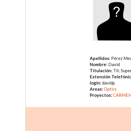
Apellidos:
Pérez Med
Nombre:
David
Titulación:
Tit. Supe
Extensión Telefóni
login:
davidp
Areas:
Optics
Proyectos:
CARMEN