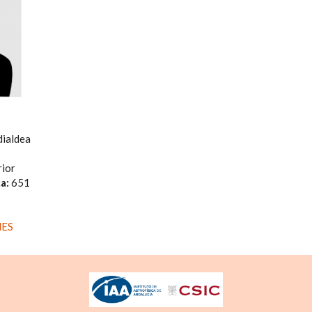
ialdea
rior
ca:
651
ES