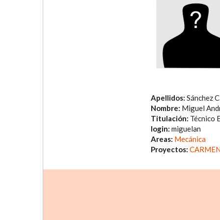
Apellidos:
Sánchez C
Nombre:
Miguel And
Titulación:
Técnico 
login:
miguelan
Areas:
Mecánica
Proyectos:
CARMEN