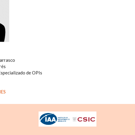
arrasco
rés
Especializado de OPIs
ES