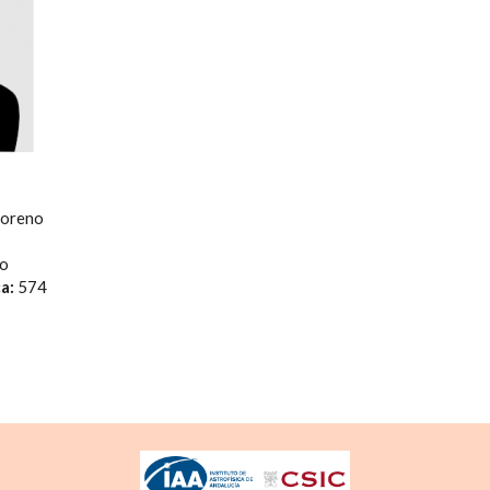
Moreno
io
ca:
574