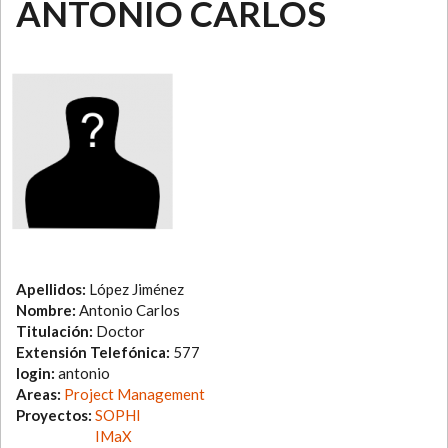
ANTONIO CARLOS
Apellidos:
López Jiménez
Nombre:
Antonio Carlos
Titulación:
Doctor
Extensión Telefónica:
577
login:
antonio
Areas:
Project Management
Proyectos:
SOPHI
IMaX