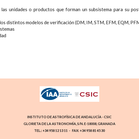
 las unidades o productos que forman un subsistema para su post
 los distintos modelos de verificación (DM, IM, STM, EFM, EQM, PF
istemas
dad
INSTITUTO DE ASTROFÍSICA DE ANDALUCÍA - CSIC
GLORIETA DE LA ASTRONOMÍA, S/N. E-18008, GRANADA
TEL.: +34 958 12 13 11 - FAX: +34 958 81 45 30